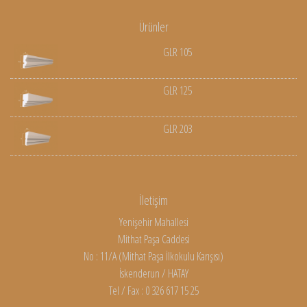
Ürünler
GLR 105
GLR 125
GLR 203
İletişim
Yenişehir Mahallesi
Mithat Paşa Caddesi
No : 11/A (Mithat Paşa İlkokulu Karışısı)
İskenderun / HATAY
Tel / Fax : 0 326 617 15 25