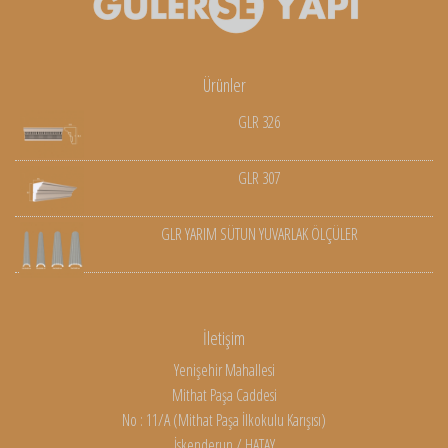
Ürünler
GLR 326
GLR 307
GLR YARIM SÜTUN YUVARLAK ÖLÇÜLER
İletişim
Yenişehir Mahallesi
Mithat Paşa Caddesi
No : 11/A (Mithat Paşa İlkokulu Karışısı)
İskenderun / HATAY