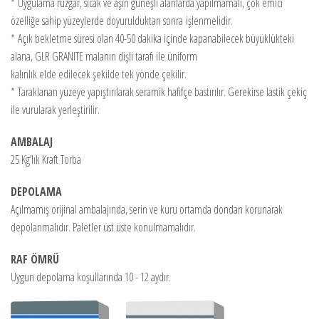
*
Uygulama rüzgar, sıcak ve aşırı güneşli alanlarda yapılmamalı, çok emici
özelliğe sahip yüzeylerde doyurulduktan sonra işlenmelidir.
*
Açık bekletme süresi olan 40-50 dakika içinde kapanabilecek büyüklükteki
alana, GLR GRANITE malanın dişli tarafı ile üniform
kalınlık elde edilecek şekilde tek yönde çekilir.
*
Taraklanan yüzeye yapıştırılarak seramik hafifçe bastırılır. Gerekirse lastik çekiç
ile vurularak yerleştirilir.
AMBALAJ
25 Kg’lık Kraft Torba
DEPOLAMA
Açılmamış orijinal ambalajında, serin ve kuru ortamda dondan korunarak
depolanmalıdır. Paletler üst üste konulmamalıdır.
RAF ÖMRÜ
Uygun depolama koşullarında 10 - 12 aydır.