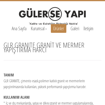
Ana Sayfa
Kurumsal
›
Ürünler
Galeri
İletişim
GLR GRANITE GRANİT VE MERMER
YAPIŞTIRMA HARCI
TANIM
GLR GRANITE, çimento esaslı,polimer katkılı granit ve mermerlerin
yapıştırılmasında kullanılan, yüksek performanslı yapıştırma harcıdır.
KULLANIM ALANI
*
İç ve dış mekanlarda, yatay ve dikey granit ve mermer uygulamalarında,