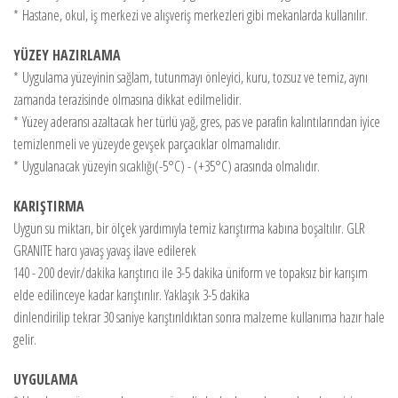
*
Hastane, okul, iş merkezi ve alışveriş merkezleri gibi mekanlarda kullanılır.
YÜZEY HAZIRLAMA
*
Uygulama yüzeyinin sağlam, tutunmayı önleyici, kuru, tozsuz ve temiz, aynı
zamanda terazisinde olmasına dikkat edilmelidir.
*
Yüzey aderansı azaltacak her türlü yağ, gres, pas ve parafin kalıntılarından iyice
temizlenmeli ve yüzeyde gevşek parçacıklar olmamalıdır.
*
Uygulanacak yüzeyin sıcaklığı(-5°C) - (+35°C) arasında olmalıdır.
KARIŞTIRMA
Uygun su miktarı, bir ölçek yardımıyla temiz karıştırma kabına boşaltılır. GLR
GRANITE harcı yavaş yavaş ilave edilerek
140 - 200 devir/dakika karıştırıcı ile 3-5 dakika üniform ve topaksız bir karışım
elde edilinceye kadar karıştırılır. Yaklaşık 3-5 dakika
dinlendirilip tekrar 30 saniye karıştırıldıktan sonra malzeme kullanıma hazır hale
gelir.
UYGULAMA